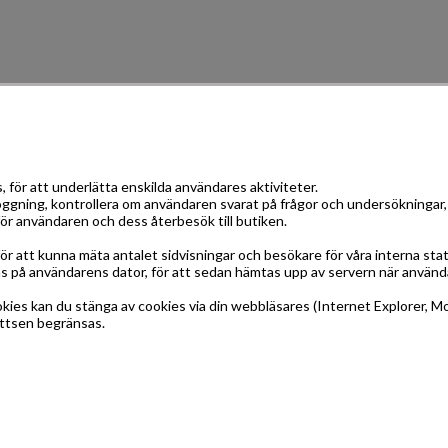
 för att underlätta enskilda användares aktiviteter.
oggning, kontrollera om användaren svarat på frågor och undersökningar, s
 för användaren och dess återbesök till butiken.
r att kunna mäta antalet sidvisningar och besökare för våra interna sta
ras på användarens dator, för att sedan hämtas upp av servern när använd
es kan du stänga av cookies via din webbläsares (Internet Explorer, Mozi
attsen begränsas.